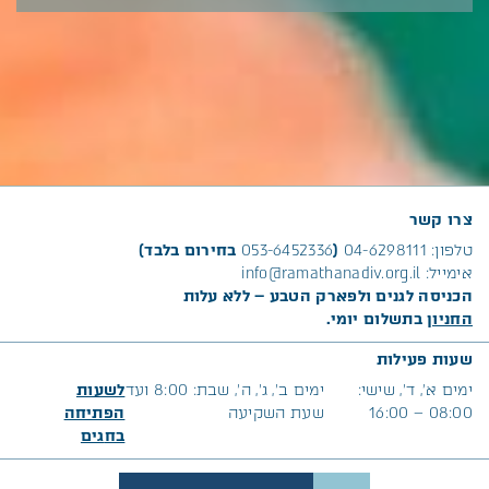
צרו קשר
טלפון:
04-6298111
(
053-6452336
בחירום בלבד)
אימייל:
info@ramathanadiv.org.il
הכניסה לגנים ולפארק הטבע – ללא עלות
החניון
בתשלום יומי.
שעות פעילות
ימים א׳, ד’, שישי:
ימים ב’, ג’, ה’, שבת: 8:00 ועד
לשעות
08:00 – 16:00
שעת השקיעה
הפתיחה
בח
גים