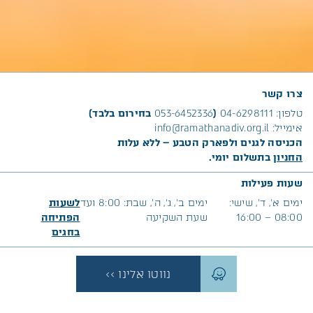
צרו קשר
טלפון:
04-6298111
(
053-6452336
בחירום בלבד)
אימייל:
info@ramathanadiv.org.il
הכניסה לגנים ולפארק הטבע – ללא עלות
החניון
בתשלום יומי.
שעות פעילות
ימים א׳, ד’, שישי:
ימים ב’, ג’, ה’, שבת: 8:00 ועד
לשעות
08:00 – 16:00
שעת השקיעה
הפתיחה
בח
גים
נווטו אלינו >>