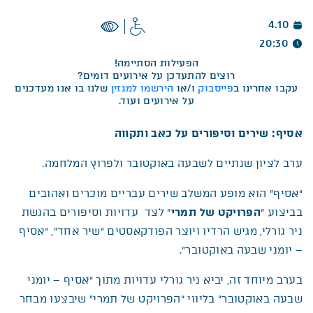
4.10
20:30
הפעילות הסתיימה!
רוצים להתעדכן על אירועים דומים?
עקבו אחרינו ב
פייסבוק
ו/או
הירשמו למגזין
שלנו בו אנו מעדכנים
על אירועים ועוד.
אסיף: שירים וסיפורים על כאב ותקווה
ערב לציון שנתיים לשבעה באוקטובר ולפרוץ המלחמה.
“אסיף” הוא מופע המשלב שירים עבריים מוכרים ואהובים
בביצוע “
הפרויקט של תמרי
” לצד עדויות וסיפורים בהגשת
ניר גורלי, מגיש הרדיו ויוצר הפודקאסטים “שיר אחד”, “אסיף
– יומני שבעה באוקטובר”.
בערב מיוחד זה, יביא ניר גורלי עדויות מתוך “אסיף – יומני
שבעה באוקטובר” בליווי “הפרויקט של תמרי” שיבצעו מבחר