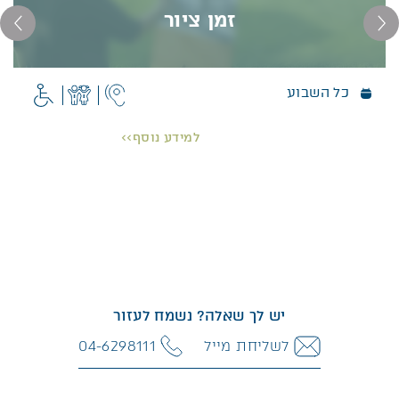
זמן ציור
כל השבוע
זמן ציור
כשאור השמש נופל על עצי הדקל שבגן בשעות שונות
למידע נוסף>>
של היום, כשהוורדים הצבעוניים פורחים במלוא עוזם,
כשבשמיים נוצרים עננים בצורות שונות… זה הזמן
והמקום להוציא את האומן שבתוכנו.
פרטים נוספים >>
יש לך שאלה? נשמח לעזור
לשליחת מייל
04-6298111