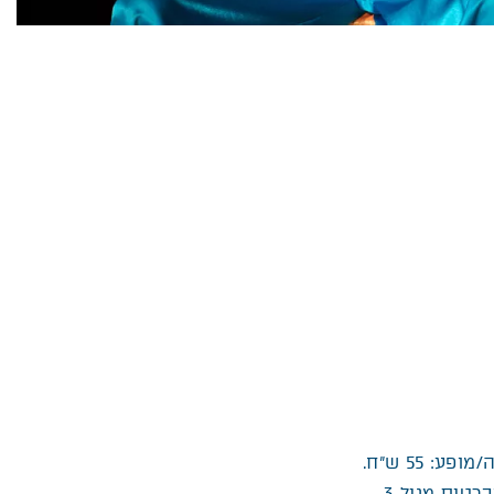
ה/מופע:
55 ש”ח.
טיס מגיל 3