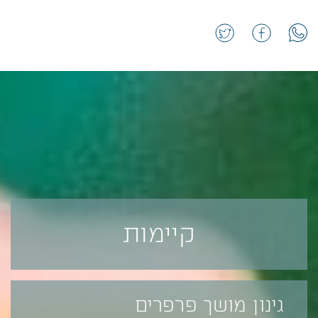
מתאים לגי
שנשאר לבדו בבית כשהוא חולה, על
הבמה
.
פרטים נוספ
המפגש המקרי והמרגש בין השניים
מוליד חברות אמיצה ויוצאת דופן,
המלמדת את הילדים על כוחה של
נתינה, קבלת האחר ועזרה הדדית
.
הצגה עשירה מקסימה
המפיחה חיים
בסיפור הילדות המתוק שכולנו גדלנו
עליו.
מתאים לגילאי : 3-8
קיימות
פרטים נוספים >>
גינון מושך פרפרים