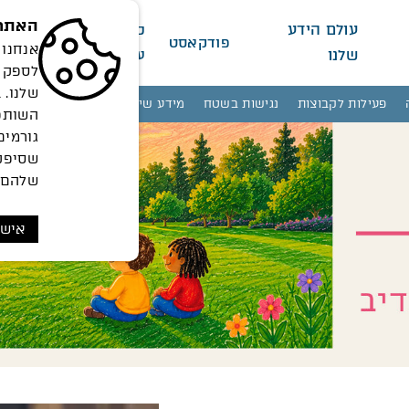
האתר 
עולם הידע
כתב
מי
פודקאסט
שלנו
עת
אנחנו
לספק 
שלנו. 
פעילות לקבוצות
נגישות בשטח
מידע שימושי
פעילויות ואירועים
השותפי
גורמים
שסיפק
שלהם.
אישו