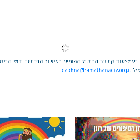
ת קישור הביטול המופיע באישור הרכישה. דמי הביטול הינם 10% ממחי
daphna@ramathanadiv.org.il
: