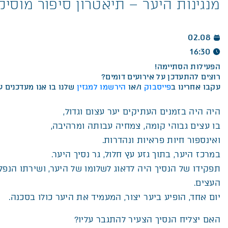
מנגינות היער – תיאטרון סיפור מוסיקל
02.08
16:30
הפעילות הסתיימה!
רוצים להתעדכן על אירועים דומים?
עקבו אחרינו ב
פייסבוק
ו/או
הירשמו למגזין
שלנו בו אנו מעדכנים על
היה היה בזמנים העתיקים יער עצום וגדול
,
בו עצים גבוהי קומה, צמחיה עבותה ומרהיבה
,
ואינספור חיות פראיות ונהדרות
.
במרכז היער, בתוך גזע עץ חלול, גר נסיך היער
.
תפקידו של הנסיך היה לדאוג לשלומו של היער, ושירתו הנפ
העצים
.
יום אחד, הופיע ביער יצור, המעמיד את היער כולו בסכנה
.
האם יצליח הנסיך הצעיר להתגבר עליו
?