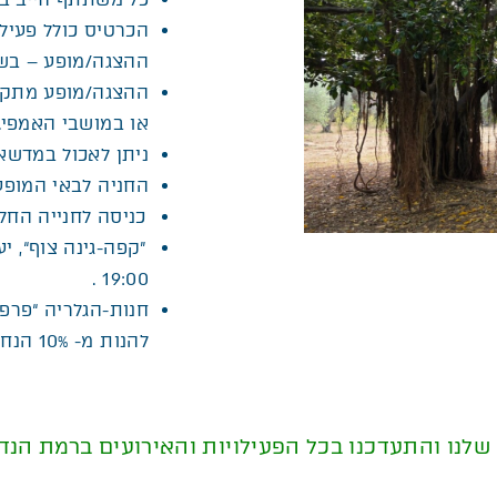
הכרטיס כולל פעיל
ההצגה/מופע – בשעה: 
ההצגה/מופע מתקיי
או במושבי האמפי.
ניתן לאכול במדשאו
החניה לבאי המופע
כניסה לחנייה החל
”קפה-גינה צוף“,
יע
.
19:00
חנות-הגלריה “פרפ
להנות מ- 10% הנחה במיוחד לבאי האירוע.
נו והתעדכנו בכל הפעילויות והאירועים ברמת הנדי