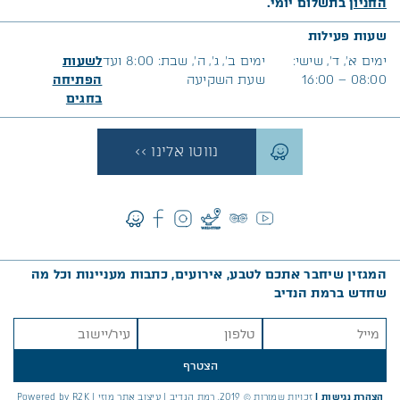
החניון
בתשלום יומי.
שעות פעילות
ימים א׳, ד’, שישי:
ימים ב’, ג’, ה’, שבת: 8:00 ועד
לשעות
08:00 – 16:00
שעת השקיעה
הפתיחה
בח
גים
נווטו אלינו >>
המגזין שיחבר אתכם לטבע, אירועים, כתבות מעניינות וכל מה
שחדש ברמת הנדיב
הצטרף
הצהרת נגישות
|
זכויות שמורות © 2019, רמת הנדיב |
עיצוב אתר מוזי
|
Powered by R2K