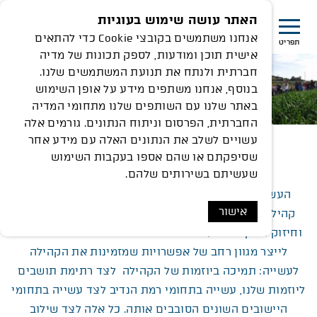
האתר עושה שימוש בעוגיות
אנחנו משתמשים בקובצי Cookie כדי להתאים
תפריט
אישית תוכן ומודעות, לספק תכונות של מדיה
חברתית ולנתח את תנועת המשתמשים שלנו.
בנוסף, אנחנו משתפים מידע על אופן השימוש
באתר שלנו עם השותפים שלנו מתחומי המדיה
החברתית, הפרסום וניתוח הנתונים. גורמים אלה
עשויים לשלב את הנתונים האלה עם מידע אחר
שסיפקתם או שהם אספו בעקבות השימוש
שכנים בסביבה
שעשיתם בשירותים שלהם.
העשייה בתחום הקהילה ברמת הנדיב מתמקדת בחיבור
אישור
קהילות המרחב לערכי הקיימות, תוך שיפור איכות החיים
וחיזוק הזיקה לטבע בכלל ולרמת הנדיב בפרט. השאיפה היא
לייצר מגוון רחב של אפשרויות שמזמינות את הקהילה
לעשייה: תמיכה ביוזמות של הקהילה לצד רתימת תושבים
ליוזמות שלנו, עשייה בתחומי רמת הנדיב לצד עשייה בתחומי
היישובים השונים הסובבים אותה. כל אלה לצד שילוב