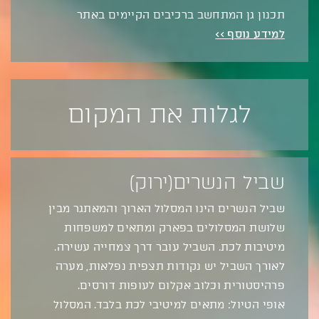
תכנון גן המתחשב ברכיבים הקיימים באתר
למידע נוסף >>
לגלות את המקום
שביל הנשרים(ירוק)
שביל הנשרים הינו המסלול הארוך והמאתגר מבין
שלושת המסלולים בפארק ומתאים למשפחות
מיטיבות לכת. השביל עובר דרך צמחייה עשירה.
לאורך השביל יש נקודות תצפית נפלאות, מערה
פרהיסטורית וכלוב אקלום לעופות דורסים.
אופי הטיול: מתאים למיטיבי לכת בלבד. המסלול