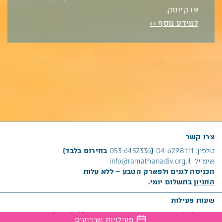
או קיוסק.
למידע נוסף >>
צרו קשר
טלפון:
04-6298111
(
053-6452336
בחירום בלבד)
אימייל:
info@ramathanadiv.org.il
הכניסה לגנים ולפארק הטבע – ללא עלות
החניון
בתשלום יומי.
שעות פעילות
ימים א׳, ד’, שישי:
ימים ב’, ג’, ה’, שבת: 8:00 ועד
לשעות
פעילויות ואירועים