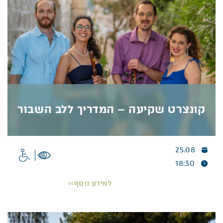
פרטים נוספים >>
קונצרט שקיעה – המדריך ללב השבור
25.08
קונצרט שקיעה – המדריך ללב השבור
18:30
קונצרט שקיעה –
חוויה מוזיקלית בטבע
למידע נוסף>>
אנסמבל “נארי” ייקח את המאזינים למסע דרך נקודות
מבט שונות על שברון לב באמצעות שילוב מוסיקה מן
הבארוק ודקלום תיאטרלי של טקסטים מקוריים מאת