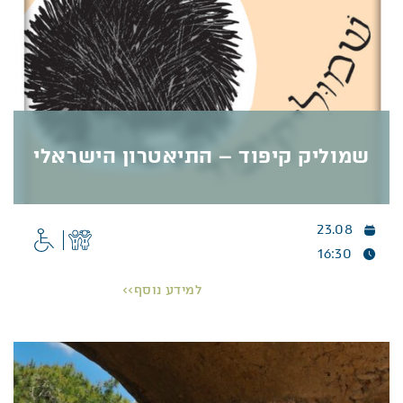
خلال أيام الصيف الحارة. كما سنتعرّف إلى صناديق
التعشيش الموجودة في الحديقة ومتى تكون فعّالة.
هيا نحلّق معنا بأجنحتنا!
פרטים נוספים >>
שמוליק קיפוד – התיאטרון הישראלי
23.08
שמוליק קיפוד – התיאטרון הישראלי
16:30
שמוליק קיפוד- התיאטרון הישראלי
למידע נוסף>>
הסיפור האהוב בהצגה מקסימה לכל המשפחה.
הסיפור המופלא על שמוליק הקיפוד שמחפש חבר, ועל
גדי הילד הקטן שנשאר לבדו בבית כשהוא חולה, על
הבמה
.