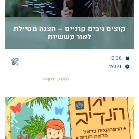
קוצים ניבים קרניים – הצגה מטיילת
לאור עששיות
13.08
קוצים ניבים קרניים – הצגה מטיילת לאור עששיות
19:00
כשהחשכה יורדת, הטבע מספר את סיפורו בדרך קסומה
ומיוחדת…
למידע נוסף>>
הצטרפו אלינו לסיור-הצגה מצחיק וחכם, המביא את
סיפורי חיות הבר של רמת הנדיב לחיים. חוויה
משפחתית מיוחדת בשעות הקסומות של הערב.
פרטים נוספים >>