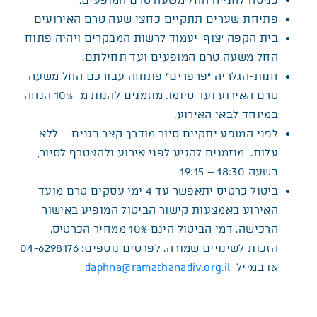
כניסה לחנייה החל משעה טרם המופעים.
פתיחת שערים תתקיים כחצי שעה טרם האירועים
בית הקפה ‘צוף’ יעמוד לרשות המבקרים ויהיה פתוח
החל משעה טרם המופעים ועד תחילתם.
חנות-הגלריה “פרפרים” פתוחה עבורכם החל משעה
טרם האירוע ועד סיומו. מוזמנים להנות מ- 10% הנחה
במיוחד לבאי האירוע.
לפני המופע יתקיים סיור מודרך קצר בגנים – ללא
עלות. מוזמנים להגיע לפני אירוע ולהצטרף לסיור,
בשעה 18:30 – 19:15
ביטול כרטיס יתאפשר עד 4 ימי עסקים טרם מועד
האירוע באמצעות קישור הביטול המופיע באישור
הרכישה. דמי הביטול הינם 10% ממחיר הכרטיס.
הזכות לשינויים שמורה. לפרטים נוספים: 04-6298176
או במייל
daphna@ramathanadiv.org.il