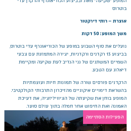
המופע “שקיעה” מאת ובביצוע הכוריאוגרף והרקדן עדי
בוטרוס
אוצרת – רותי דירקטור
משך המופע: 50 דקות
נועלים את סוף השבוע במופע של הכוריאוגרף עדי בוטרוס,
בביצוע 13 רקדנים ורקדניות, יצירה המתמזגת עם צבעי
השמיים המשתנים של גני הנדיב לעת שקיעה ומקיימת
דיאלוג עם הטבע.
הרקדנים פורסים שורה של תמונות חיות ועוצמתיות
בהשראת דימויים איקוניים מהזיכרון התרבותי הקולקטיבי.
המופע בוחן את שקיעתה של הציוויליזציה, את דעיכת
האמונה ואת החיפוש אחר חמלה בתוך עולם סוער.
הפעילות הסתיימה