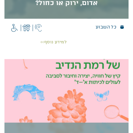
אדום, ירוק או כחול?
כל השבוע
אדום, ירוק או כחול?
פארק הטבע מציע למבקרים מגוון אפשרויות של בילוי
למידע נוסף>>
והנאה. שבילי טיול מעגליים המסומנים בשטח ומותאמים
לרמות קושי שונות. השבילים עוברים בנוף ים-תיכוני,
ולאורכם תצפיות תצפיות מרהיבות לעבר חוף הכרמל,
וילה עתיקה, מעיין, ארמון ועוד. בואו לטייל, ליהנות
מהאוויר הפתוח, מהנוף ומ
הפריחה
.
המסלולים מעגליים, נעימים ומתאימים לכל המשפחה
פרטים נוספים >>