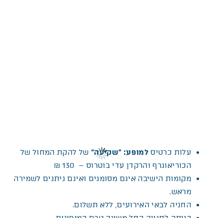
סופשבוע ראשון מסוגו בארץ, המציע מופעי מחול וסדנאות
תנועה במרחביהם הפתוחים של גני רמת הנדיב. האירועים
מעניקים מרחב להתחדשות, לתקווה, לשמחה ולריפוי, ומזמינים
לחוויה המחברת בין אדם לט...
למידע נוסף>>
עלות כרטיס
למופע: “שקיעה
“
של להקת המחול של
הכוריאוגרף והרקדן עדי בוטרוס – 130 ₪
מקומות הישיבה אינם מסומנים ואינם ניתנים לשמירה
מראש.
החניה לבאי האירועים, ללא תשלום.