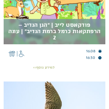
פודקאסט לייב | “הגן הנדיב –
הרפתקאות כרמל ברמת הנדיב” | עונה
2
16.08
פודקאסט לייב | “הגן הנדיב – הרפתקאות כרמל
ברמת הנדיב” | עונה 2
16:30
פודקאסט לייב | “הגן הנדיב – הרפתקאות כרמל ברמת
למידע נוסף>>
הנדיב” | עונה 2
לאחר עונה ראשונה מוצלחת עם אלפי מאזינים ושני
מופעי לייב מרגשים
–
“
הגן הנדיב” חוזר
!
יובל מלחי ועדי הררי מגיעים לגנים להקליט את פרק
נוסף של הפודקאסט, מהעונה השניה – ואתם מוזמנים