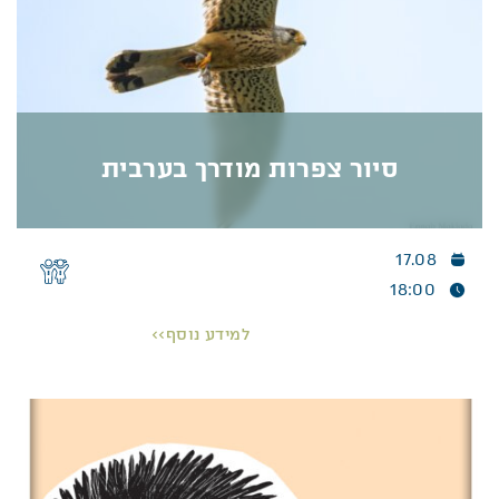
להיות חלק מההרפתקה
!
בואו לפגוש מחדש את
כרמל
הילדה הסקרנית
ואמיצה
,
שירית הגירית
החכמה
,
דולב
העץ הזקן
והחכם
,
צבר
הרגזן ועוד דמויות חדשות שמצטרפות
בעונה השנייה
.
סיור צפרות מודרך בערבית
פרטים נוספים >>
17.08
סיור צפרות מודרך בערבית
18:00
סיור צפרות מודרך בערבית ברמת הנדיב.
למידע נוסף>>
جولة مراقبة طيور إرشادية باللغة العربية في رمات هنديف
يوم الإثنين 17.8 الساعة 18:00
سنقوم بجولة بعد الظهر في الحدائق الجميلة، نصغي إلى
زقزقة الطيور ونبحث عنها بين الأشجار والمساحات
الخضراء. سنحاول اكتشاف الأماكن التي تفضّلها الطيور
داخل الحديقة، وما الذي تتغذى عليه، وفي أي ساعات تنشط