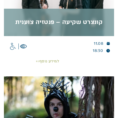
קונצרט שקיעה – פנטזיה צוענית
11.08
קונצרט שקיעה – פנטזיה צוענית
18:30
קונצרט שקיעה –
חוויה מוזיקלית בטבע
למידע נוסף>>
אנסמבל רוזמרין מזמין אתכם לקונצרט המוקדש ליצירות
שנכתבו בהשראת המסורת והפולקלור הצועני. חוויה
מוזיקלית המפגישה בין דיוק קלאסי למקצבים
פולקלוריים סוחפים.
פרטים נוספים >>