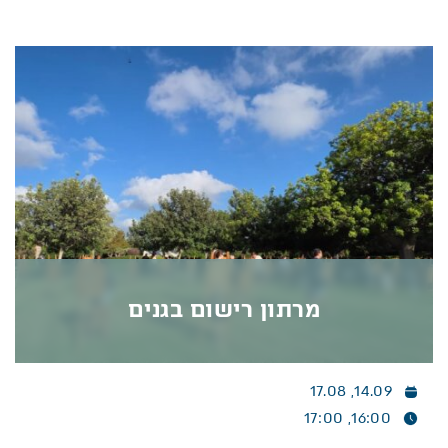
נוצר עולם שלם של צלילים שנע בין העדינות של מוזיקה
קאמרית לעוצמה של תזמורת קטנה. אנסמבל קפיטולינה
בקונצרט יוצא דופן המוקדש ליופי שבשילוב בין כלי
נשיפה לפסנתר, ובין יצירות מופת מוכרות לפנינים
נסתרות של מלחינות דגולות.
פרטים נוספים >>
מרתון רישום בגנים
14.09, 17.08
מרתון רישום בגנים
16:00, 17:00
מרתון רישום בגנים
בהנחיית אפרת קליפשטיין, ברמת