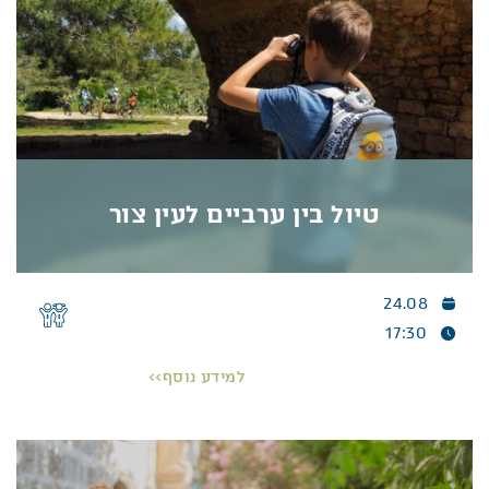
המפגש המקרי והמרגש בין השניים מוליד חברות אמיצה
ויוצאת דופן, המלמדת את הילדים על כוחה של נתינה,
קבלת האחר ועזרה הדדית
.
הצגה עשירה מקסימה
המפיחה חיים בסיפור הילדות
המתוק שכולנו גדלנו עליו.
מתאים לגילאי : 3-8
טיול בין ערביים לעין צור
פרטים נוספים >>
24.08
טיול בין ערביים לעין צור
17:30
טיול חמישי אחה”צ לעין צור
למידע נוסף>>
טיול מיוחד, קליל ומתאים לכל המשפחה – גדולים
וקטנים.
ניתן לשכשך במים!