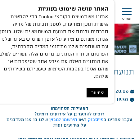
האתר עושה שימוש בעוגיות
אנחנו משתמשים בקובצי Cookie כדי להתאים
תפריט
אישית תוכן ומודעות, לספק תכונות של מדיה
חברתית ולנתח את תנועת המשתמשים שלנו. בנוסף,
אנחנו משתפים מידע על אופן השימוש באתר שלנו
עם השותפים שלנו מתחומי המדיה החברתית,
הפרסום וניתוח הנתונים. גורמים אלה עשויים לשלב
את הנתונים האלה עם מידע אחר שסיפקתם או
שהם אספו בעקבות השימוש שעשיתם בשירותים
תנועת רוח – שבת | מופע “שקיעה”
שלהם.
20.06
אישור
19:30
הפעילות הסתיימה!
רוצים להתעדכן על אירועים דומים?
עקבו אחרינו ב
פייסבוק
ו/או
הירשמו למגזין
שלנו בו אנו מעדכנים
על אירועים ועוד.