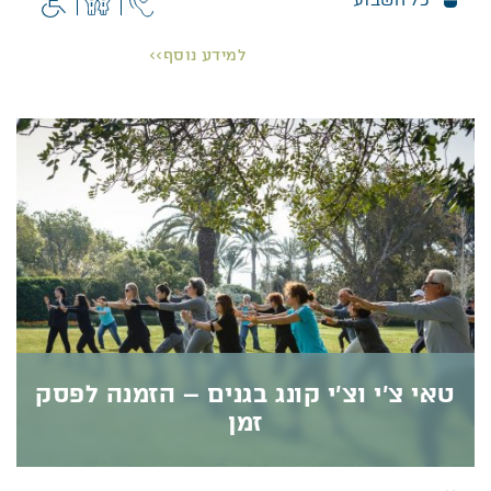
כל השבוע
זמן ציור
כשאור השמש נופל על עצי הדקל שבגן בשעות שונות
למידע נוסף>>
של היום, כשהוורדים הצבעוניים פורחים במלוא עוזם,
כשבשמיים נוצרים עננים בצורות שונות… זה הזמן
והמקום להוציא את האומן שבתוכנו.
פרטים נוספים >>
טאי צ’י וצ’י קונג בגנים – הזמנה לפסק
זמן