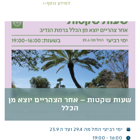
הנדיב.
למידע נוסף>>
מוזמנים להיפגש בשעות הנעימות בגני הנדיב הקסומים
ולצייר ביחד, עם או בלי הנחייה. אפשר לפתוח מבט
ולצייר את פיסת נוף; או להתמקד בצמח אחד, ולרשום
אותו בפרטי פרטים.
ההנחייה תסייע לכם לשים לב למשחקי אור וצל,
לפרופורציה, להירארכיה ולקומפוזיציה – ותעזור לכם
להעמיק את ההתבוננות ולמצות את הכישרון והביטוי
האישי שלכם.
שעות שקטות – אחר הצהריים יוצא מן
פרטים נוספים >>
הכלל
ימי רביעי החל מה 29.4 ועד ה 23.9
שעות שקטות – אחר הצהריים יוצא מן הכלל
16:00 - 19:00