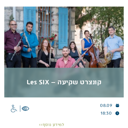
הנדיב, ובהמשך יישלחו לשיקום גינות ומרחבים ציבוריים
שניזוקו בתקופת המלחמה.
פרטים נוספים >>
קונצרט שקיעה – Les SIX
08.09
קונצרט שקיעה – Les SIX
18:30
קונצרט שקיעה –
חוויה מוזיקלית בטבע
למידע נוסף>>
מה קורה כששישה וירטואוזים נפגשים על במה אחת?