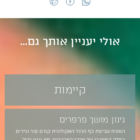
אולי יעניין אותך גם...
קיימות
גינון מושך פרפרים
המונח טביעת כף הרגל האקולוגית קורם עור וגידים
בחלק המערבי של מרכז המבקרים. תא גינון גדול