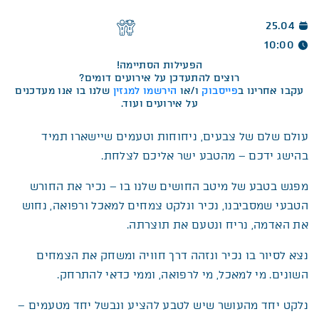
25.04
10:00
הפעילות הסתיימה!
רוצים להתעדכן על אירועים דומים?
עקבו אחרינו ב
פייסבוק
ו/או
הירשמו למגזין
שלנו בו אנו מעדכנים
על אירועים ועוד.
עולם שלם של צבעים, ניחוחות וטעמים שיישארו תמיד
בהישג ידכם – מהטבע ישר אליכם לצלחת.
מפגש בטבע של מיטב החושים שלנו בו – נכיר את החורש
הטבעי שמסביבנו, נכיר ונלקט צמחים למאכל ורפואה, נחוש
את האדמה, נריח ונטעם את תוצרתה.
נצא לסיור בו נכיר ונזהה דרך חוויה ומשחק את הצמחים
השונים. מי למאכל, מי לרפואה, וממי כדאי להתרחק.
נלקט יחד מהעושר שיש לטבע להציע ונבשל יחד מטעמים –