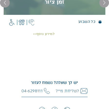
זמן ציור
כל השבוע
זמן ציור
כשאור השמש נופל על עצי הדקל שבגן בשעות שונות
למידע נוסף>>
של היום, כשהוורדים הצבעוניים פורחים במלוא עוזם,
כשבשמיים נוצרים עננים בצורות שונות… זה הזמן
והמקום להוציא את האומן שבתוכנו.
פרטים נוספים >>
יש לך שאלה? נשמח לעזור
לשליחת מייל
04-6298111