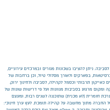
ו לסביבה. ניתן להציבו בשכונות מגורים ובמרכזים עירוניים,
סיטאות, בפארקים ולאורך מסלולי טיול, וכן ברחבות של
ם כאייקון תרבותי וכסמל לקהילה, לסביבה ולחינוך ירוק.
רוקה ומקום מרגוע בסביבות מגוונות ועל פי דרישות שונות של
ערכת חומרית (לא מכנית) שתוכננה לשנים רבות, ומעצם
 החברה מתוך מחשבה על קהילה תומכת. לעץ ערך חינוכי:
. ה-eTree מאגד את כולם הלכה למעשה.