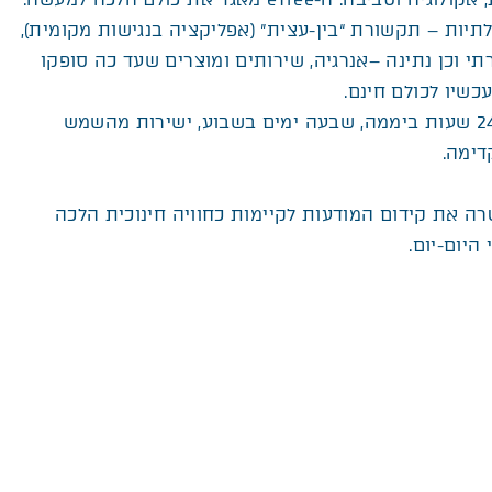
תיות – תקשורת “בין-עצית” (אפליקציה בנגישות מקומית),
י וכן נתינה –אנרגיה, שירותים ומוצרים שעד כה סופקו
כשיו לכולם חינם.
eTree יעניק את חסדיו 24 שעות ביממה, שבעה ימים בשבוע, ישירות מהשמש
דימה.
ה את קידום המודעות לקיימות כחוויה חינוכית הלכה
היום-יום.