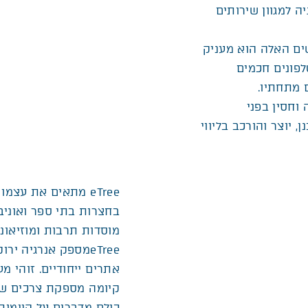
ה למגוון שירותים
שים האלה הוא מעניק
פונים חכמים
 מתחתיו.
 קרינה וחסין בפני
 יוצר והורכב בליווי
eTree מתאים את עצמ
בחצרות בתי ספר ואוניבר
מוסדות תרבות ומוזיאוני
eTreeמספק אנרגיה י
אתרים ייחודיים. זוהי מ
קיומה מספקת צרכים של
כולם מדברים על קיימות, אקולוגיה וסביבה