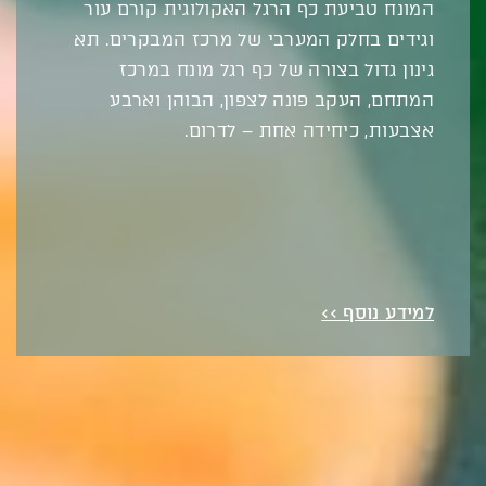
המונח טביעת כף הרגל האקולוגית קורם עור
וגידים בחלק המערבי של מרכז המבקרים. תא
גינון גדול בצורה של כף רגל מונח במרכז
המתחם, העקב פונה לצפון, הבוהן וארבע
אצבעות, כיחידה אחת – לדרום.
למידע נוסף >>