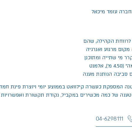
חברה עומד מיכאל
 לרווחת הקהילה, שהם
מקום מרגוע ואנרגיה
“הדר” – אלמנט נופי מצל (3.50 מ’) המקרר מי שתייה ומתוכנן
לחצרות בתי ספר ולפארקים, ו”שיטה” – מערכת ישיבה “חכמה” (4.50 מ’), אלמנט
רם סביבה הנותנת מענה
נה המספקת כעשרה קילוואט בממוצע יומי ויוצרת פינת חמד 
טענה של כמה מכשירים במקביל, נקודת תקשורת ואפשרויות י
04-6298111