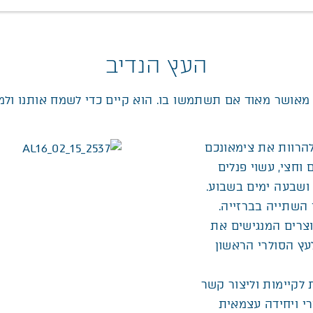
העץ הנדיב
מאושר מאוד אם תשתמשו בו. הוא קיים כדי לשמח אותנו ולמל
הרוות את צימאונכם
וחצי, עשוי פנלים
יה מהשמש 24 שעות ביממה ושבעה ימים בשבוע.
השתייה בברזייה.
 eTree, עוסקת במוצרים המנגישים את
שים. העץ הושק בשנת 2014, והיה לעץ הסולרי הראשון
 לקיימות וליצור קשר
רי ויחידה עצמאית