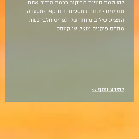
להשלמת חוויית הביקור ברמת הנדיב אתם
מוזמנים ליהנות במטעים, בית קפה-מסעדה
המציע שילוב מיוחד של תפריט חלבי כשר,
מתחם פיקניק מוצל, או קיוסק.
למידע נוסף >>