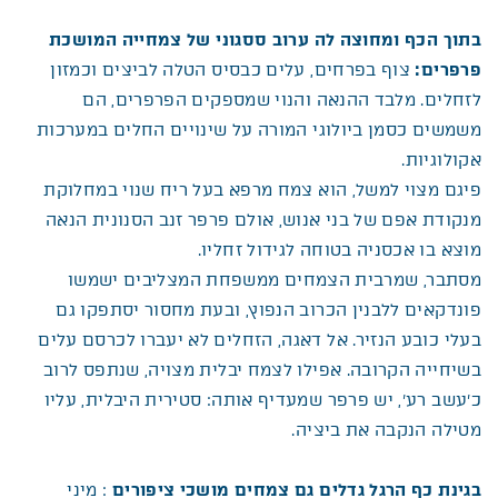
בתוך הכף ומחוצה לה ערוב ססגוני של צמחייה המושכת
פרפרים:
צוף בפרחים, עלים כבסיס הטלה לביצים וכמזון
לזחלים. מלבד ההנאה והנוי שמספקים הפרפרים, הם
משמשים כסמן ביולוגי המורה על שינויים החלים במערכות
אקולוגיות.
פיגם מצוי למשל, הוא צמח מרפא בעל ריח שנוי במחלוקת
מנקודת אפם של בני אנוש, אולם פרפר זנב הסנונית הנאה
מוצא בו אכסניה בטוחה לגידול זחליו.
מסתבר, שמרבית הצמחים ממשפחת המצליבים ישמשו
פונדקאים ללבנין הכרוב הנפוץ, ובעת מחסור יסתפקו גם
בעלי כובע הנזיר. אל דאגה, הזחלים לא יעברו לכרסם עלים
בשיחייה הקרובה. אפילו לצמח יבלית מצויה, שנתפס לרוב
כ’עשב רע’, יש פרפר שמעדיף אותה: סטירית היבלית, עליו
מטילה הנקבה את ביציה.
בגינת כף הרגל גדלים גם צמחים מושכי ציפורים
: מיני