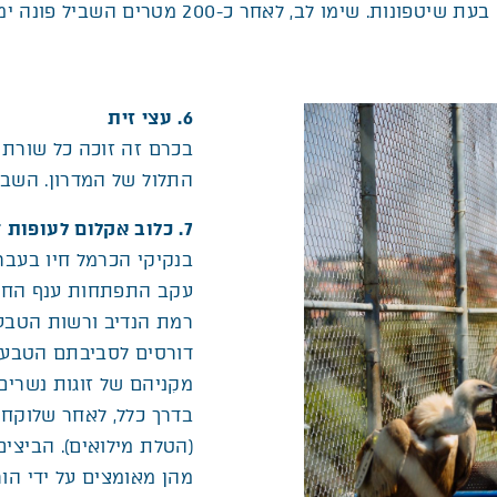
תשומת לב מיוחדת מאחר שתוואי השביל משתנה מדי 
6. עצי זית
בכרם זה זוכה כל שורת 
התלול של המדרון. השבי
7. כלוב אקלום לעופות דורסים
עקב התפתחות ענף החקל
רמת הנדיב ורשות הטבע 
דורסים לסביבתם הטבעית
מקִניהם של זוגות נשרים
בדרך כלל, לאחר שלוקח
(הטלת מילואים). הביצי
מהן מאומצים על ידי הור