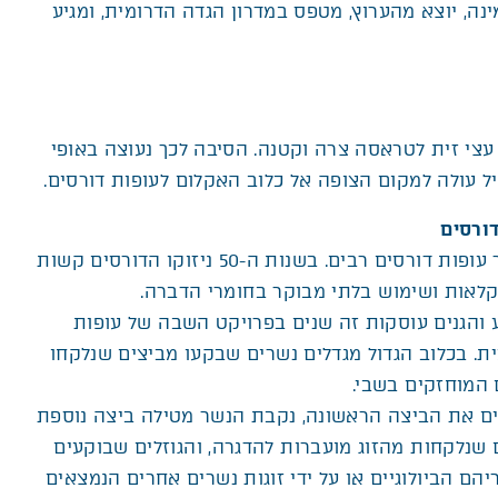
חורף בעת שיטפונות. שימו לב, לאחר כ-200 מטרים השביל פונה ימינה, יוצא מהערוץ, מטפס במדרון הגדה הדרומית, ומגיע
עצי זית לטראסה צרה וקטנה. הסיבה לכך נעוצה באופי
ל עולה למקום הצופה אל כלוב האקלום לעופות דורסים.
בנקיקי הכרמל חיו בעבר עופות דורסים רבים. בשנות ה-50 ניזוקו הדורסים קשות
אות ושימוש בלתי מבוקר בחומרי הדברה.
והגנים עוסקות זה שנים בפרויקט השבה של עופות
. בכלוב הגדול מגדלים נשרים שבקעו מביצים שנלקחו
 המוחזקים בשבי.
ים את הביצה הראשונה, נקבת הנשר מטילה ביצה נוספת
ם שנלקחות מהזוג מועברות להדגרה, והגוזלים שבוקעים
יהם הביולוגיים או על ידי זוגות נשרים אחרים הנמצאים