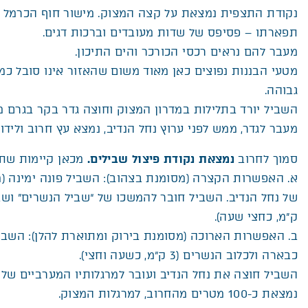
נקודת התצפית נמצאת על קצה המצוק. מישור חוף הכרמל 
תפארתו – פסיפס של שדות מעובדים וברכות דגים.
מעבר להם נראים רכסי הכורכר והים התיכון.
מטעי הבננות נפוצים כאן מאוד משום שהאזור אינו סובל כ
גבוהה.
השביל יורד בתלילות במדרון המצוק וחוצה גדר בקר בגרם 
מעבר לגדר, ממש לפני ערוץ נחל הנדיב, נמצא עץ חרוב ולידו
סמוך לחרוב
נמצאת נקודת פיצול שבילים.
מכאן קיימות שת
א. האפשרות הקצרה (מסומנת בצהוב): השביל פונה ימינה (מ
ק”מ, כחצי שעה).
ב. האפשרות הארוכה (מסומנת בירוק ומתוארת להלן): השב
כבארה ולכלוב הנשרים (3 ק”מ, כשעה וחצי).
השביל חוצה את נחל הנדיב ועובר למרגלותיו המערביים של
נמצאת כ-100 מטרים מהחרוב, למרגלות המצוק.