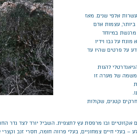
שרות אלפי שנים. מאז
ביותר, עצמות אדם
. תגלית מרגשת במיוחד
ונח על גבו וידיו
ע על פרטים שהיו עד
ניאנדרטלי להגות
דם ישבו כאן עד לפני כ-10,000 שנים. משמה של מערה זו
ת
חרקים קטנים, שקולות
 אקזוטיים ובו מרפסת עץ לתצפית. השביל יורד לצד גדר החו
ע – בעלי חיים צמחוניים, בעלי פרווה חומה, חסרי זנב וקצרי