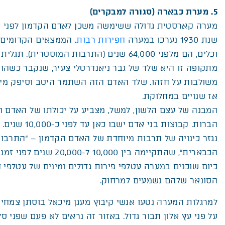
5. מערת כבארה (סגורה למבקרים)
מערה קארסטית גדולה ששימשה משכן לאדם הקדמון לפני ע
שנת 1930 נערכו במערה
חפירות רבות
. הממצאים הקדומים 
וכלים, הם מלפני 64,000 שנים (התרבות המוסטרית)
מתקופה זו היא שלד של גבר ניאנדרטלי צעיר, שנקבר כשהוא מ
משולבות על חזהו. שלד האדם הזה השתמר היטב וסיפק מיד
אז שנויים במחלוקת.
המבנה של עצם הלשון, למשל, מצביע על יכולתו של האדם ה
הברות. קבוצות בני א
נגזר כינויה של תרבות מיוחדת של האדם הקדמון – “התרבו
הכבארית”, שהתקיימה בין 10,000 ל-20,000 שנים לפני זמננו.
כיום שוכנים במערה עטלפי פירות גדולים ומינים של עטלפי 
הסונאר שלהם נשמעים למרחוק.
למרגלות המערה נטעו אנשי קיבוץ מעגן מיכאל בוסתן צמחים
על פני עץ אלון תבור גדול. באזור זה נראים לא פעם שפני סל