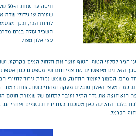
חיטה עד שנות ה-50 של המאה ה-20. עתה זורעים כאן אנשי רמת הנדיב
שעורה או גידולי שדה א
לחיות הבר, ובכך מצטמצ
השביל עולה בגרם מדרג
עצי אלון מצוי.
י הגיר לסלעי הטוף. הטוף עוצר את חלחול המים בקרקע, וש
סבך האלונים מאפשרים את צמיחתם של מטפסים כגון אספרג ה
אחד מהם, הסמוך לעמוד התחנה, משמש נקודת גירוד לחזירי 
ו. כמה מעצי האלון סובלים מעקה ומהתייבשות. צוות רמת ה
ר. הוא חוצה את גדר התיל ועובר לתחום של שמורת חוטם הכ
לכת בלבד. ההליכה כאן מסוכנת בעת ירידת גשמים ואחריהם,
חוף הכרמל.