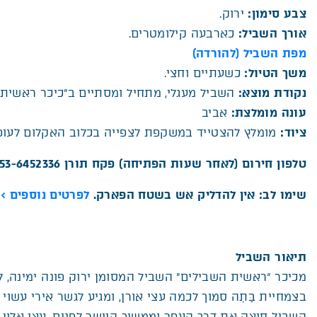
צבע סימון:
ירוק.
אורך השביל:
כארבעה קילומטרים.
מפת השביל (להורדה)
קובץ מסוג PDF
משך הטיול:
כשעתיים וחצי.
נקודת מוצא:
השביל מעגלי, מתחיל ומסתיים ב”כיכר ראשית 
עונה מומלצת:
אביב
ציוד:
מומלץ להצטייד במשקפת לצפייה בכלוב האקלום לעופו
טלפון חירום (לאחר שעות הפתיחה) פקח תורן 053-6452336
שימו לב: אין להדליק אש בשטח הפארק.
לפרטים נוספים >>
תיאור השביל
מכיכר “ראשית השבילים” השביל המסומן ירוק פונה ימינה, לכ
בצמחיית בַּתָה סמוך לכמה עצי אורן, ומגיע לגשר אירי עשוי 
השביל חוצה את דרך העפר וממשיך היישר לפנים. עצי אלון