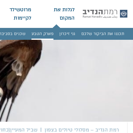
לגלות את
מרוטשילד
המקום
לקיימות
תכננו את הביקור שלכם
גני זיכרון
פארק הטבע
שכנים בסביבה
רמת הנדיב – מסלולי טיולים בצפון
שביל המעיין(כחול