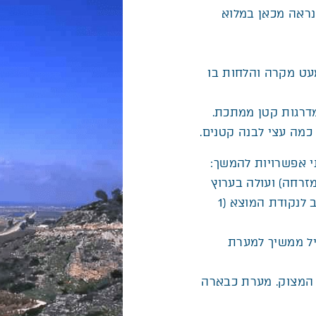
נראה מכאן במלוא
מעט מקרה והלחות בו
מדרגות קטן ממתכת.
 כמה עצי לבנה קטנים.
י אפשרויות להמשך:
זרחה) ועולה בערוץ
של נחל הנדיב. השביל חובר להמשכו של “שביל הנשרים” ושב לנקודת המוצא (1
יל ממשיך למערת
 המצוק. מערת כבארה