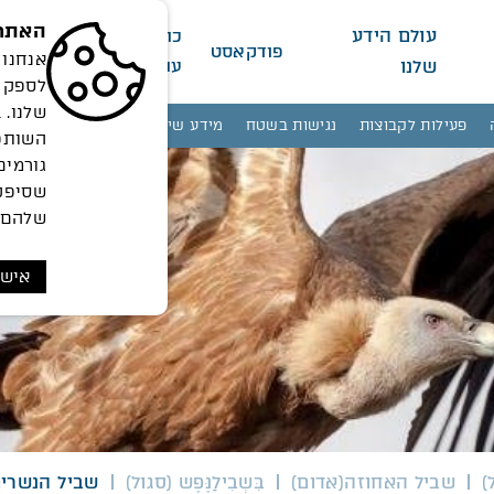
האתר 
עולם הידע
כתב
מי
ח
פודקאסט
שלנו
עת
אנחנו
ה
לספק 
שלנו. 
פעילות לקבוצות
נגישות בשטח
מידע שימושי
פעילויות ואירועים
השותפי
גורמים
שסיפק
שלהם.
אישו
)
שביל האחוזה(אדום)
בִּשְבִילַנֶּפֶש (סגול)
שביל הנשרים