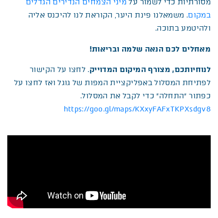
מסורתיות כדי לשמור על
מיני הצמחים הנדירים הגדלים
במקום
. משמאלנו פינת היער, הקוראת לנו להיכנס אליה
ולהיטמע בתוכה.
מאחלים לכם הנאה שלמה ובריאות!
לנוחיותכם, מצורף המיקום המדוייק
. לחצו על הקישור
לפתיחת המסלול באפליקציית המפות של גוגל ואז לחצו על
כפתור “התחלה” כדי לקבל את המסלול.
https://goo.gl/maps/KXxyFAFxTKPXsdgv8