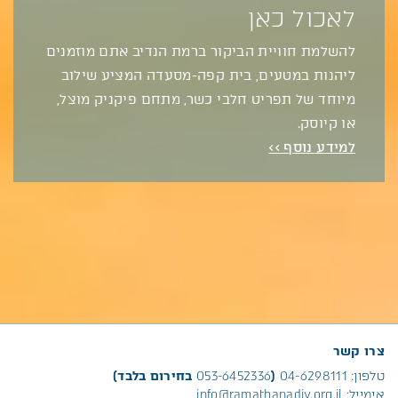
לאכול כאן
להשלמת חוויית הביקור ברמת הנדיב אתם מוזמנים
ליהנות במטעים, בית קפה-מסעדה המציע שילוב
מיוחד של תפריט חלבי כשר, מתחם פיקניק מוצל,
או קיוסק.
למידע נוסף >>
צרו קשר
טלפון:
04-6298111
(
053-6452336
בחירום בלבד)
אימייל:
info@ramathanadiv.org.il