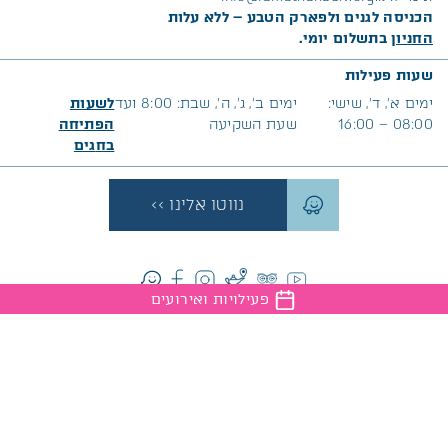
הכניסה לגנים ולפארק הטבע – ללא עלות
החניון
בתשלום יומי.
שעות פעילות
ימים א׳, ד’, שישי:
ימים ב’, ג’, ה’, שבת: 8:00 ועד
לשעות
08:00 – 16:00
שעת השקיעה
הפתיחה
בח
גים
נווטו אלינו >>
פעילויות ואירועים
המגזין שיחבר אתכם לטבע, אירועים, כתבות מעניינות וכל מה
שחדש ברמת הנדיב
הצטרף