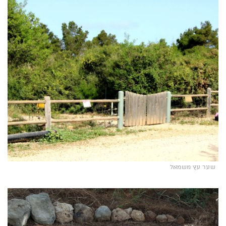
שער עץ משמאל