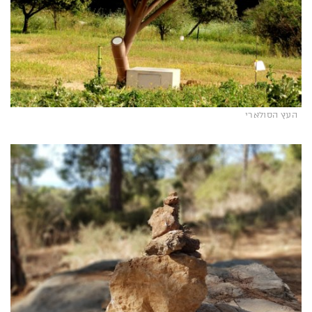
העץ הסולארי