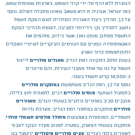
הנוצרת ללא הרף על-ידי קרני השמש. בארצות שטופות שמש,
כמו ישראל, אנרגיה זו היא משאב שאינו מתכלה לעולם. נוסף
על כך, תהליך ניצול האנרגיה הסולרית לשם הפקת חשמל
נחשב לתהליך נקי וידידותי לסביבה, לעומת תהליכי הפקת
החשמל מפחם, מנפט ומגז, אשר כידוע, מזהמים את
האטמוספירה ונמנים עם הגורמים העיקריים לשינויי האקלים
ולהתחממות כדור הארץ.
בשנת 2010 התקינה רמת הנדיב
פאנלים סולריים
לייצור
חשמל על גגו של אחד ממבני השירות, והם מייצרים
כ-14,000 קו”ש חשמל בשנה.
נוסף על כך, רמת הנדיב משתמשת
במתקנים סולריים
בתפעול השוטף:
פנסים סולריים
רבים, לתאורת חוץ בלילה,
מוצבים סביב באזורים נרחבים בשטחי הגנים;
מאווררים
סולריים
מותקנים במחסני רמת הנדיב; מערכת גדרות
חשמליים, המופעלת באמצעות
מחולל פולסים חשמלי סולרי
,
מותקנת בשטחי הפארק, במטרה למנוע מעדר הבקר לעבור
לאזורים בלתי רצויים;
עצים סולריים פיסוליים
“ניטעו” בגן