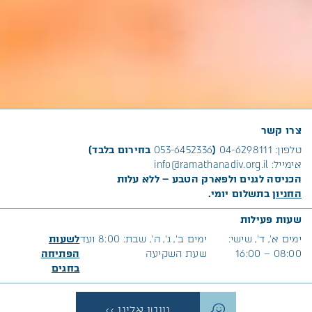
צרו קשר
טלפון:
04-6298111
(
053-6452336
בחירום בלבד)
אימייל:
info@ramathanadiv.org.il
הכניסה לגנים ולפארק הטבע – ללא עלות
החניון
בתשלום יומי.
שעות פעילות
ימים א׳, ד’, שישי:
ימים ב’, ג’, ה’, שבת: 8:00 ועד
לשעות
08:00 – 16:00
שעת השקיעה
הפתיחה
בח
גים
נווטו אלינו >>