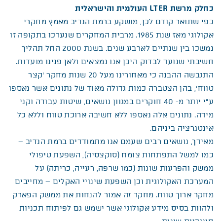
כחלק מרשת LTER העולמית והישראלית
כפי שתואר קודם לכן, מושקע ברמת הנדיב מאמץ מחקרי
אקולוגי מאז שנת 1985. מרבית המחקרים שנערכו בתקופה זו
נמשכו בין שנתיים לארבע שנים. בשנת 2000 החל תהליך
חשיבתי שנועד לבדוק היכן אנו נמצאים ולאן פנינו מועדות.
התגבשה ההבנה כי מאחורינו מעל 20 שנות מחקר ‘קצר
טווח’, בהן הצטברה כמות גדולה מאוד של נתונים אשר נאספו
ע”י יותר מ- 40 חוקרים במגוון נושאים, שיטות עבודה וקני
מידה. נתונים אלה נאספו ללא חשיבה ארוכת טווח וללא כל
אינטגרציה ביניהם.
מאידך, נושאים רבים שעמם אנו מתמודדים ברמת הנדיב –
כמו למשל התפתחות צומח (סוקצסיה), השפעת טיפולי
ממשק והפרעות שונות (כמו שרפה, רעייה, כריתה) על
המערכת האקולוגית וכן השפעת שינויי האקלים – מחייבים
מחקר ארוך טווח. מחקר זה אמור להנחות את ממשק הפארק
ולהוות בסיס מידע אקולוגי אשר ישמש גם לפיתוח תכניות