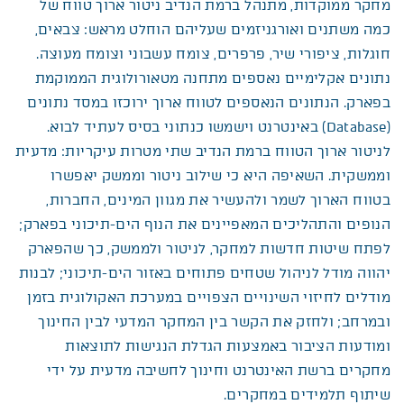
מחקר ממוקדות, מתנהל ברמת הנדיב ניטור ארוך טווח של
כמה משתנים ואורגניזמים שעליהם הוחלט מראש: צבאים,
חוגלות, ציפורי שיר, פרפרים, צומח עשבוני וצומח מעוצה.
נתונים אקלימיים נאספים מתחנה מטאורולוגית הממוקמת
בפארק. הנתונים הנאספים לטווח ארוך ירוכזו במסד נתונים
(Database) באינטרנט וישמשו כנתוני בסיס לעתיד לבוא.
לניטור ארוך הטווח ברמת הנדיב שתי מטרות עיקריות: מדעית
וממשקית. השאיפה היא כי שילוב ניטור וממשק יאפשרו
בטווח הארוך לשמר ולהעשיר את מגוון המינים, החברות,
הנופים והתהליכים המאפיינים את הנוף הים-תיכוני בפארק;
לפתח שיטות חדשות למחקר, לניטור ולממשק, כך שהפארק
יהווה מודל לניהול שטחים פתוחים באזור הים-תיכוני; לבנות
מודלים לחיזוי השינויים הצפויים במערכת האקולוגית בזמן
ובמרחב; ולחזק את הקשר בין המחקר המדעי לבין החינוך
ומודעות הציבור באמצעות הגדלת הנגישות לתוצאות
מחקרים ברשת האינטרנט וחינוך לחשיבה מדעית על ידי
שיתוף תלמידים במחקרים.