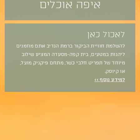
איפה אוכלים
לאכול כאן
להשלמת חוויית הביקור ברמת הנדיב אתם מוזמנים
ליהנות במטעים, בית קפה-מסעדה המציע שילוב
מיוחד של תפריט חלבי כשר, מתחם פיקניק מוצל,
או קיוסק.
למידע נוסף >>