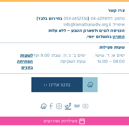
צרו קשר
טלפון:
04-6298111
(
053-6452336
בחירום בלבד)
אימייל:
info@ramathanadiv.org.il
הכניסה לגנים ולפארק הטבע – ללא עלות
החניון
בתשלום יומי.
שעות פעילות
ימים א׳, ד’, שישי:
ימים ב’, ג’, ה’, שבת: 8:00 ועד
לשעות
08:00 – 16:00
שעת השקיעה
הפתיחה
בח
גים
נווטו אלינו >>
פעילויות ואירועים
המגזין שיחבר אתכם לטבע, אירועים, כתבות מעניינות וכל מה