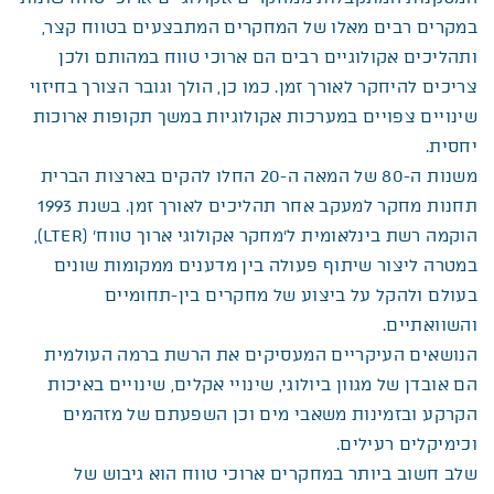
במקרים רבים מאלו של המחקרים המתבצעים בטווח קצר,
ותהליכים אקולוגיים רבים הם ארוכי טווח במהותם ולכן
צריכים להיחקר לאורך זמן. כמו כן, הולך וגובר הצורך בחיזוי
שינויים צפויים במערכות אקולוגיות במשך תקופות ארוכות
יחסית.
משנות ה-80 של המאה ה-20 החלו להקים בארצות הברית
תחנות מחקר למעקב אחר תהליכים לאורך זמן. בשנת 1993
הוקמה רשת בינלאומית ל’מחקר אקולוגי ארוך טווח’ (LTER),
במטרה ליצור שיתוף פעולה בין מדענים ממקומות שונים
בעולם ולהקל על ביצוע של מחקרים בין-תחומיים
והשוואתיים.
הנושאים העיקריים המעסיקים את הרשת ברמה העולמית
הם אובדן של מגוון ביולוגי, שינויי אקלים, שינויים באיכות
הקרקע ובזמינות משאבי מים וכן השפעתם של מזהמים
וכימיקלים רעילים.
שלב חשוב ביותר במחקרים ארוכי טווח הוא גיבוש של