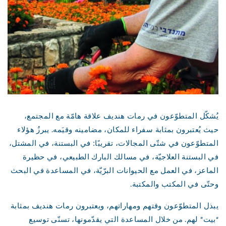
يُشكّل المتطوّعون في رمات هنديف علاقة هامّة مع المجتمع،
حيث يُعتبرون بمثابة سفراء للمكان، مضامينه وقيَمه. يبرزُ هؤلاء
المتطوّعون في شتّى المجالات، تقريبًا: في البستنة، في المشتل،
في البستنة العلاجيّة، في مسالك البارك الطبيعي، في حظيرة
الماعز، في العمل مع الحيوانات البرّيّة، في المساعدة في البحث
وحتّى في المكتب والمكتبة.
يبذل المتطوّعون وقتهم ومهاراتهم، ويعتبرون رمات هنديف بمثابة
“بيت” لهم. من خلال المساعدة التي يقدّمونها، تسنّى توسيع