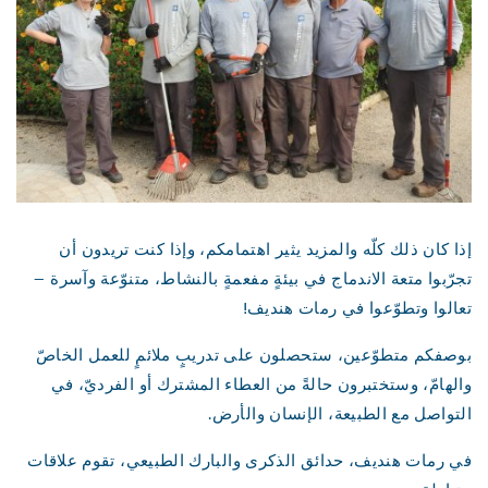
إذا كان ذلك كلّه والمزيد يثير اهتمامكم، وإذا كنت تريدون أن
تجرّبوا متعة الاندماج في بيئةٍ مفعمةٍ بالنشاط، متنوّعة وآسرة –
تعالوا وتطوّعوا في رمات هنديف!
بوصفكم متطوّعين، ستحصلون على تدريبٍ ملائمٍ للعمل الخاصّ
والهامّ، وستختبرون حالةً من العطاء المشترك أو الفرديّ، في
التواصل مع الطبيعة، الإنسان والأرض.
في رمات هنديف، حدائق الذكرى والبارك الطبيعي، تقوم علاقات