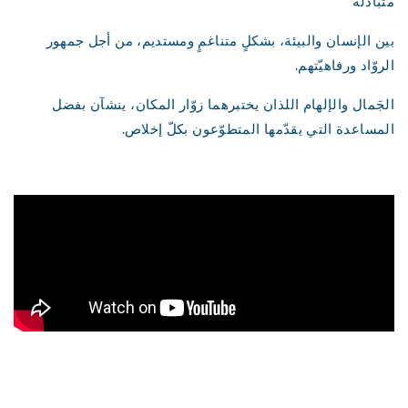
متبادلة
بين الإنسان والبيئة، بشكلٍ متناغمٍ ومستديم، من أجل جمهور
الروّاد ورفاهيّتهم.
الجَمال والإلهام اللذان يختبرهما زوّار المكان، ينشآن بفضل
المساعدة التي يقدّمها المتطوّعون بكلّ إخلاص.