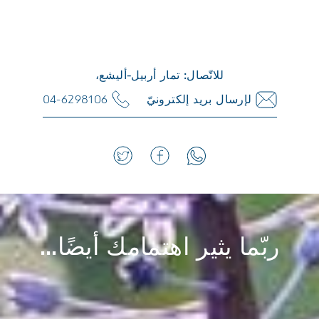
للاتّصال: تمار أربيل-أليشع،
لإرسال بريد إلكترونيّ
04-6298106
ربّما يثير اهتمامك أيضًا...