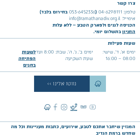
צרו קשר
טלפון:
04-6298111
(
053-6452336
בחירום בלבד)
אימייל:
info@ramathanadiv.org.il
הכניסה לגנים ולפארק הטבע – ללא עלות
החניון
בתשלום יומי.
שעות פעילות
ימים א׳, ד’, שישי:
ימים ב’, ג’, ה’, שבת: 8:00 ועד
לשעות
08:00 – 16:00
שעת השקיעה
הפתיחה
בח
גים
נווטו אלינו >>
המגזין שיחבר אתכם לטבע, אירועים, כתבות מעניינות וכל מה
שחדש ברמת הנדיב