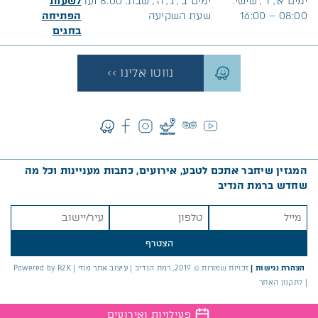
ימים א׳, ד’, שישי:
ימים ב’, ג’, ה’, שבת: 8:00 ועד
לשעות
08:00 – 16:00
שעת השקיעה
הפתיחה
בח
גים
נווטו אלינו >>
המגזין שיחבר אתכם לטבע, אירועים, כתבות מעניינות וכל מה
שחדש ברמת הנדיב
הצטרף
הצהרת נגישות
|
זכויות שמורות © 2019, רמת הנדיב |
עיצוב אתר מוזי
|
Powered by R2K
|
לתקנון האתר
פעילויות ואירועים