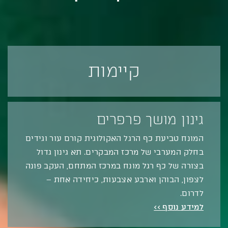
קיימות
גינון מושך פרפרים
המונח טביעת כף הרגל האקולוגית קורם עור וגידים
בחלק המערבי של מרכז המבקרים. תא גינון גדול
בצורה של כף רגל מונח במרכז המתחם, העקב פונה
לצפון, הבוהן וארבע אצבעות, כיחידה אחת –
לדרום.
למידע נוסף >>