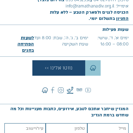
אימייל:
info@ramathanadiv.org.il
הכניסה לגנים ולפארק הטבע – ללא עלות
החניון
בתשלום יומי.
שעות פעילות
ימים א׳, ד’, שישי:
ימים ב’, ג’, ה’, שבת: 8:00 ועד
לשעות
08:00 – 16:00
שעת השקיעה
הפתיחה
בח
גים
נווטו אלינו >>
המגזין שיחבר אתכם לטבע, אירועים, כתבות מעניינות וכל מה
שחדש ברמת הנדיב