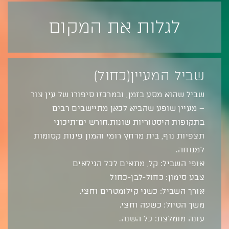
לגלות את המקום
שביל המעיין(כחול)
שביל שהוא מסע בזמן, ובמרכזו סיפורו של עין צור
– מעיין שופע שהביא לכאן מתיישבים רבים
בתקופות היסטוריות שונות.חורש ים־תיכוני
תצפיות נוף, בית מרחץ רומי והמון פינות קסומות
למנוחה.
אופי השביל: קל, מתאים לכל הגילאים
צבע סימון: כחול-לבן-כחול
אורך השביל: כשני קילומטרים וחצי.
משך הטיול: כשעה וחצי.
עונה מומלצת: כל השנה.