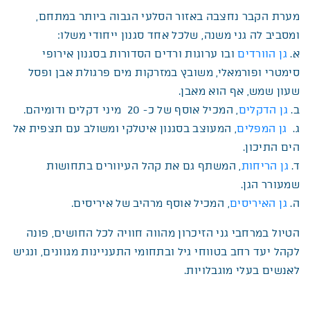
מערת הקבר נחצבה באזור הסלעי הגבוה ביותר במתחם,
ומסביב לה גני משנה, שלכל אחד סגנון ייחודי משלו:
א.
גן הוורדים
ובו ערוגות ורדים הסדורות בסגנון אירופי
סימטרי ופורמאלי, משובץ במזרקות מים פרגולת אבן ופסל
שעון שמש, אף הוא מאבן.
ב.
גן הדקלים
, המכיל אוסף של כ- 20 מיני דקלים ודומיהם.
ג.
גן המפלים
, המעוצב בסגנון איטלקי ומשולב עם תצפית אל
הים התיכון.
ד.
גן הריחות
, המשתף גם את קהל העיוורים בתחושות
שמעורר הגן.
ה.
גן האיריסים
, המכיל אוסף מרהיב של איריסים.
הטיול במרחבי גני הזיכרון מהווה חוויה לכל החושים, פונה
לקהל יעד רחב בטווחי גיל ובתחומי התעניינות מגוונים, ונגיש
לאנשים בעלי מוגבלויות.