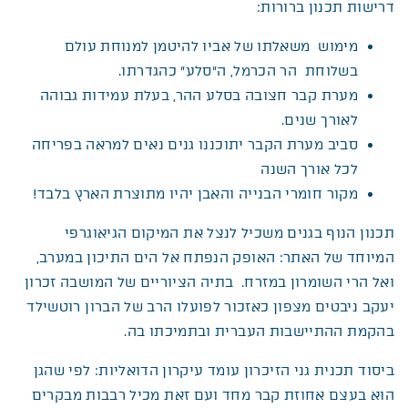
דרישות תכנון ברורות:
מימוש משאלתו של אביו להיטמן למנוחת עולם
בשלוחת הר הכרמל, ה”סלע” כהגדרתו.
מערת קבר חצובה בסלע ההר, בעלת עמידות גבוהה
לאורך שנים.
סביב מערת הקבר יתוכננו גנים נאים למראה בפריחה
לכל אורך השנה
מקור חומרי הבנייה והאבן יהיו מתוצרת הארץ בלבד!
תכנון הנוף בגנים משכיל לנצל את המיקום הגיאוגרפי
המיוחד של האתר: האופק הנפתח אל הים התיכון במערב,
ואל הרי השומרון במזרח. בתיה הציוריים של המושבה זכרון
יעקב ניבטים מצפון כאזכור לפועלו הרב של הברון רוטשילד
בהקמת ההתיישבות העברית ובתמיכתו בה.
ביסוד תכנית גני הזיכרון עומד עיקרון הדואליות: לפי שהגן
הוא בעצם אחוזת קבר מחד ועם זאת מכיל רבבות מבקרים