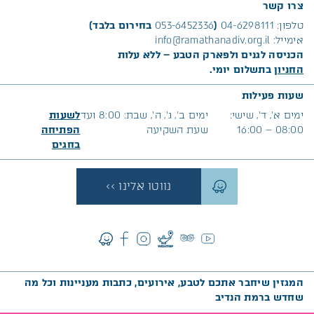
צרו קשר
טלפון:
04-6298111
(
053-6452336
בחירום בלבד)
אימייל:
info@ramathanadiv.org.il
הכניסה לגנים ולפארק הטבע – ללא עלות
החניון
בתשלום יומי.
שעות פעילות
ימים א׳, ד’, שישי:
ימים ב’, ג’, ה’, שבת: 8:00 ועד
לשעות
08:00 – 16:00
שעת השקיעה
הפתיחה
בח
גים
נווטו אלינו >>
המגזין שיחבר אתכם לטבע, אירועים, כתבות מעניינות וכל מה
שחדש ברמת הנדיב