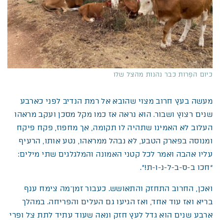
כיום הפָּרות כבר נהנות מהצל שלו
מעשה בעץ חרוב מצוי שהובא אל רמת הנדיב לפני כארבע
שנים רצוץ ושבור. הוא נראה אז כמו מקל מסכן ועקב מראהו
העלוב לא האמינו שתהיה לו תקומה, אך מחפוז, פקח פיקח
ומנוסה בפארק הטבע, לא נבהל ממראהו, נטע אותו, הרעיף
עליו אהבה ואמר לכל קטני האמונה והמלגלגים שתי מילים:
“חכו ב-ס-ב-ל-נ-ו-ת!”.
ואכן, החרוב התחזק והתאושש. כעבור זמן־מה צימח ענף
בריא ואז עוד אחד, ואז הגיעו גם העלים והפריחה. במהלך
ארבע שנים הוא גדל לעץ חזק ונאה שעוד עתיד לתת צל ופרי