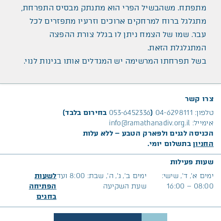
מתפתח. משהבשיל הפרי הוא מתנתק מבסיס התפרחת,
מתגלגל ברוח למרחקים ארוכים וזרעיו מתפזרים לכל
עבר. שמו של הצמח ניתן לו בגלל צורת ההפצה
המתגלגלת הזאת.
בשל תפרחתו המרשימה יש המגדלים אותו בגינות לנוי.
צרו קשר
טלפון:
04-6298111
(
053-6452336
בחירום בלבד)
אימייל:
info@ramathanadiv.org.il
הכניסה לגנים ולפארק הטבע – ללא עלות
החניון
בתשלום יומי.
שעות פעילות
ימים א׳, ד’, שישי:
ימים ב’, ג’, ה’, שבת: 8:00 ועד
לשעות
08:00 – 16:00
שעת השקיעה
הפתיחה
בח
גים