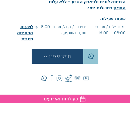
הכניסה לגנים ולפארק הטבע – ללא עלות
החניון
בתשלום יומי.
שעות פעילות
ימים א׳, ד’, שישי:
ימים ב’, ג’, ה’, שבת: 8:00 ועד
לשעות
08:00 – 16:00
שעת השקיעה
הפתיחה
בח
גים
נווטו אלינו >>
המגזין שיחבר אתכם לטבע, אירועים, כתבות מעניינות וכל מה
פעילויות ואירועים
שחדש ברמת הנדיב
הצטרף