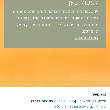
לאכול כאן
להשלמת חוויית הביקור ברמת הנדיב אתם מוזמנים
ליהנות במטעים, בית קפה-מסעדה המציע שילוב
מיוחד של תפריט חלבי כשר, מתחם פיקניק מוצל,
או קיוסק.
למידע נוסף >>
צרו קשר
טלפון:
04-6298111
(
053-6452336
בחירום בלבד)
אימייל:
info@ramathanadiv.org.il