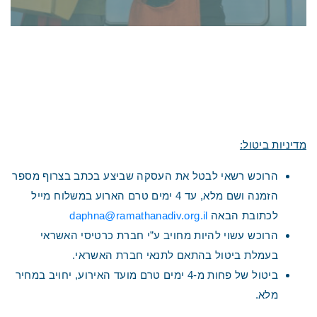
רוח קיץ – עכבר העיר ועכבר השדה
20.7 - עכבר העיר ועכבר השדה
תיאטרון אורנה פורת
למידע נוסף>>
מדיניות ביטול:
הרוכש רשאי לבטל את העסקה שביצע בכתב בצרוף מספר
הזמנה ושם מלא, עד 4 ימים טרם הארוע במשלוח מייל
לכתובת הבאה
daphna@ramathanadiv.org.il
הרוכש עשוי להיות מחויב ע”י חברת כרטיסי האשראי
בעמלת ביטול בהתאם לתנאי חברת האשראי.
ביטול של פחות מ-4 ימים טרם מועד האירוע, יחויב במחיר
מלא.