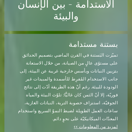
الاستدامة - بين الإنسان
والبيئة
بستنة مستدامة
تميّزت البَستنة في القرن الماضي بتصميمِ الحدائق
على مستوًى عالٍ من الصيانة، من خلال الاستعانة
بتزيين النباتات وبأسس خارجية غريبة عن البيئة، إلى
جانب الاستخدام المُفرِط للأسمدة والمبيدات غير
الودودة للبيئة. رغم أنّ هذه الطريقة أدّت إلى نتائج
فوريّة، إلا أنّ الثمن كان غاليًّا: تلوّث البيئة والمياه
الجوفيّة، استنزاف خصوبة التربة، النباتات الغازية،
ساعات العمل الطويلة لضبط النموّ السريع واستخدام
المعدّات الميكانيكيّة على نحوٍ دائم.
لمزيد من المعلومات >>