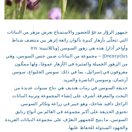
جمهور الزوّار مدعوّ للحضور والاستمتاع بعرض مزهر من النباتات
التي تتحلّى بأزهار كبيرة بألوان رائعة (تزهر بين منتصف شباط
وأواخر آذار). هذه هي زهور السوسن (وباللاتينية: Iris
Oncocyclus) – مجموعة من النباتات ضمن جنس السوسن، وهي
من الزهور الجميلة والمثيرة في الأزهار عمومًا، ولها ممثّلون
معروفون في إسرائيل، بما في ذلك: سوسن الجلبواع، سوسن
أرجمان، وسوسن الناصرة والمزيد.
حديقة السوسن في رمات هنديف هي نتاج سنوات عديدة من
البحث والمعرفة. أشرف على إنشاء المجموعة وتربية النباتات
الراحل دافيد شاحك، وهو خبير في زراعة وتكاثر السوسن.
تحتوي الحديقة على أكبر مجموعة في العالم من أنواع زنابق
السوسن، ما يتيح للجمهور التعرّف على مجموعة النباتات الفريدة
والجهود المبذولة للحفاظ عليها.