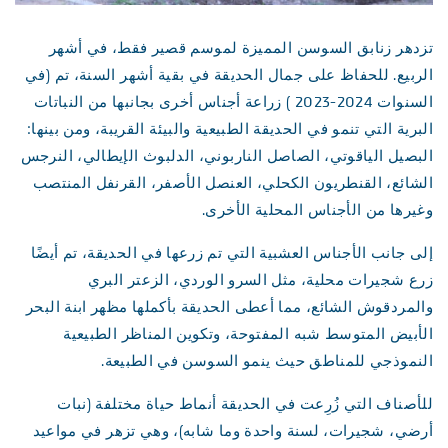
تزدهر زنابق السوسن المميزة لموسم قصير فقط، في أشهر
الربيع. للحفاظ على جمال الحديقة في بقية أشهر السنة، تم (في
السنوات 2024-2023 ) زراعة أجناس أخرى بجانبها من النباتات
البرية التي تنمو في الحديقة الطبيعية والبيئة القريبة، ومن بينها:
البصيل الياقوتي، الصاصل الناربوني، الدلبوث الإيطالي، النرجس
الشائع، القنطريون الكحلي، العنصل الأصفر، القرنفل المنتصب
وغيرها من الأجناس المحلية الأخرى.
إلى جانب الأجناس العشبية التي تم زرعها في الحديقة، تم أيضًا
زرع شجيرات محلية، مثل السرو الوردي، الزعتر البري
والمردقوش الشائع، مما أعطى الحديقة بأكملها مظهر ابنة البحر
الأبيض المتوسط ​​شبه المفتوحة، وتكوين المناظر الطبيعية
النموذجي للمناطق حيث ينمو السوسن في الطبيعة.
للأصناف التي زُرِعت في الحديقة أنماط حياة مختلفة (نبات
أرضي، شجيرات، لسنة واحدة وما شابه)، وهي تزهر في مواعيد