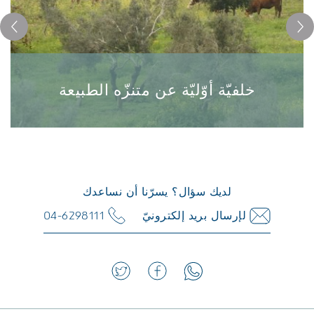
خلفيّة أوّليّة عن متنزّه الطبيعة
خلفيّة أوّليّة عن متنزّه الطبيعة
يشكل المتنزّه الطبيعيّ الجزء الرئيسيّ من رمات هنديف، ويمتدّ
على مساحة 4500 دونم من النباتات الطبيعيّة المتوسطيّة، إلى
لديك سؤال؟ يسرّنا أن نساعدك
جانب أحراش الصنوبر والسرو التي زرعها الصندوق القوميّ
لإرسال بريد إلكترونيّ
04-6298111
اليهوديّ ...
لمزيد من المعلومات>>