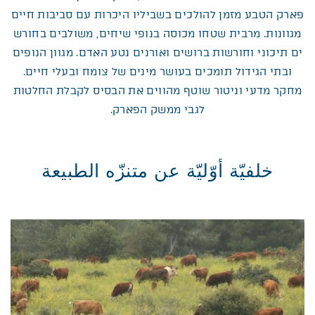
פארק הטבע מזמן להולכים בשביליו היכרות עם סביבות חיים
מגוונות. מרבית שטחו מכוסה בנופי שיחים, משולבים בחורש
ים תיכוני וחורשות ברושים ואורנים נטע האדם. מגוון הנופים
ובתי הגידול תומכים בעושר מינים של צומח ובעלי חיים.
מחקר מדעי וניטור שוטף מהווים את הבסיס לקבלת החלטות
לגבי ממשק הפארק.
خلفيّة أوّليّة عن متنزّه الطبيعة