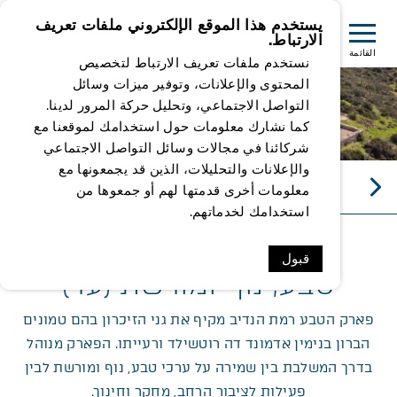
يستخدم هذا الموقع الإلكتروني ملفات تعريف
الارتباط.
القائمة
نستخدم ملفات تعريف الارتباط لتخصيص
المحتوى والإعلانات، وتوفير ميزات وسائل
التواصل الاجتماعي، وتحليل حركة المرور لدينا.
كما نشارك معلومات حول استخدامك لموقعنا مع
شركائنا في مجالات وسائل التواصل الاجتماعي
والإعلانات والتحليلات، الذين قد يجمعونها مع
טבע, נוף ומורשת (ער)
معلومات أخرى قدمتها لهم أو جمعوها من
استخدامك لخدماتهم.
قبول
טבע, נוף ומורשת (ער)
פארק הטבע רמת הנדיב מקיף את גני הזיכרון בהם טמונים
הברון בנימין אדמונד דה רוטשילד ורעייתו. הפארק מנוהל
בדרך המשלבת בין שמירה על ערכי טבע, נוף ומורשת לבין
פעילות לציבור הרחב, מחקר וחינוך.