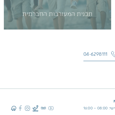
תכנית המעורבות החברתית
תכנית המעורבות החברתית
תלמידי כיתות י' י"א ו-י"ב שאוהבים טבע, פעילות
04-6298111
בשטח וחשוב להם לשמור על חיות הבר, מוזמנים
להיות חלק מתכנית בינלאומית של מעורבות נוער
בפארקים ושמורות טבע בפארק רמת הנדיב- "Junior
Rangers"
למידע נוסף>>
 – 16:00