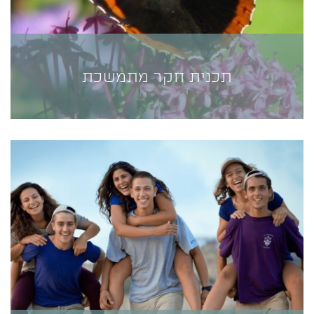
תכנית חקר מתמשכת
תכנית חקר מתמשכת
תכנית חקר מתמשכת בנושא דבורים ופרפרים –
תכנית חקר בת 5 מפגשים, המתקיימת ברמת הנדיב
בהדרכת צוות החינוך של רמת הנדיב. מטרת התכנית
היא לחקור את עולם המופלא של המאביקים- דרך
הדבורים והפרפרים – באמצעות כלי החקר המדעי,
בהם נעשה שימוש במחקרים ברמת הנדיב...
למידע נוסף>>