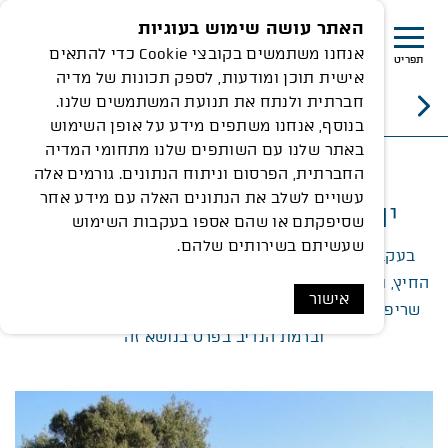
האתר עושה שימוש בעוגיות
אנחנו משתמשים בקובצי Cookie כדי להתאים
תפריט
אישית תוכן ומודעות, לספק תכונות של מדיה
חברתית ולנתח את תנועת המשתמשים שלנו.
שריפות ומניעתן
בנוסף, אנחנו משתפים מידע על אופן השימוש
באתר שלנו עם השותפים שלנו מתחומי המדיה
החברתית, הפרסום וניתוח הנתונים. גורמים אלה
עשויים לשלב את הנתונים האלה עם מידע אחר
יום עיון בנושא אזורי חיץ
שסיפקתם או שהם אספו בעקבות השימוש
שעשיתם בשירותים שלהם.
בעקבות השריפות והדיון הציבורי שקם סביב נושא אזורי
החיץ, ומתוך רצון לתת כלים להיערכות טובה באזורנו לסכנת
אישור
שריפות, ראינו חשיבות רבה לשיתוף בידע שנצבר בישראל
וברמת הנדיב בפרט בנושא זה