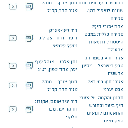
בחורש וביער ופתרונות
חנוך צורף – מנהל
שונים לטיפול בהן:
אזור ההר, קק”ל
קובץ מסוג PDF
סקירה
מהם אזורי חיץ?
ד”ר ז’אן-מארק
סקירה כללית במבט
דופור-דרור- אקולוג
היסטורי, דוגמאות
ויועץ עצמאי
קובץ מסוג PDF
מהעולם
אזורי חיץ בשמורות
נתן אלבז – מנהל ענף
טבע בישראל – ניסיון
יער, מחוז צפון, רט”ג
מהשטח
קובץ מסוג PDF
אזורי חיץ בישראל –
חנוך צורף – מנהל
מבט יערני
אזור ההר, קק”ל
קובץ מסוג PDF
תכנון והקמה של אזורי
ד”ר יגיל אוסם, אקולוג
חיץ ביער ובחורש
וחוקר יער, מכון
והתאמתם לתנאים
וולקני
קובץ מסוג PDF
המקומיים