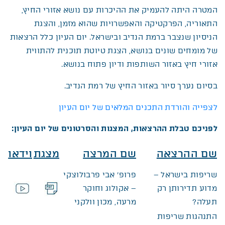
המטרה היתה להעמיק את ההיכרות עם נושא אזורי החיץ,
התאוריה, הפרקטיקה והאפשרויות שהוא מזמן, והצגת
הניסיון שנצבר ברמת הנדיב ובישראל. יום העיון כלל הרצאות
של מומחים שונים בנושא, הצגת טיוטת תוכנית להתווית
אזורי חיץ באזור השותפות ודיון פתוח בנושא.
בסיום נערך סיור באזור החיץ של רמת הנדיב.
לצפייה והורדת התכנים המלאים של יום העיון
קובץ מסוג PDF
לפניכם טבלת ההרצאות, המצגות והסרטונים של יום העיון:
שם ההרצאה
שם המרצה
מצגת
וידאו
שריפות בישראל –
פרופ’ אבי פרבולוצקי
מדוע תדירותן רק
– אקולוג וחוקר
תעלה?
מרעה, מכון וולקני
קובץ מסוג PDF
התנהגות שריפות