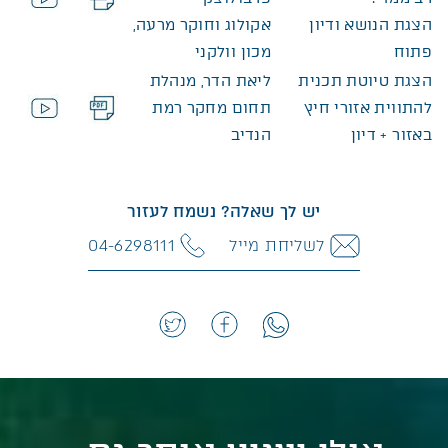
הצגת הנושא ודיון
אקולוג וחוקר מרעה,
קובץ מסוג PDF
פתוח
מכון וולקני
הצגת טיוטת תכנית
ליאת הדר, מנהלת
להתווית אזורי חיץ
תחום מחקר רמת
באזור + דיון
הנדיב
קובץ מסוג PDF
יש לך שאלה? נשמח לעזור
לשליחת מייל
04-6298111