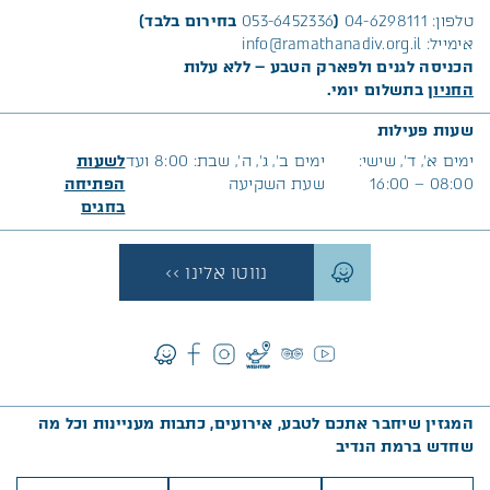
טלפון:
04-6298111
(
053-6452336
בחירום בלבד)
אימייל:
info@ramathanadiv.org.il
הכניסה לגנים ולפארק הטבע – ללא עלות
החניון
בתשלום יומי.
שעות פעילות
ימים א׳, ד’, שישי:
ימים ב’, ג’, ה’, שבת: 8:00 ועד
לשעות
08:00 – 16:00
שעת השקיעה
הפתיחה
בח
גים
נווטו אלינו >>
המגזין שיחבר אתכם לטבע, אירועים, כתבות מעניינות וכל מה
שחדש ברמת הנדיב