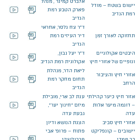
אלברט קמינר , מנהל
יישום בשטח – מודל
פארק הטבע רמת
רמת הנדיב
הנדיב
קובץ מסוג PDF
ד”ר צח גלסר, אחראי
תחזוקה לאורך זמן
דיר העיזים רמת
הנדיב
קובץ מסוג PDF
היבטים אקולוגיים
ד”ר יעל נבון,
ונופיים של אזורי חיץ
אקולוגית רמת הנדיב
קובץ מסוג PDF
ליאת הדר, מנהלת
אזורי חיץ והציבור
תחום מחקר רמת
הרחב
הנדיב
קובץ מסוג PDF
אזור חיץ כיער קהילתי
ענת לב ארי, מובילת
– דוגמה מיער אלות
מיזם “חינוך יער”,
עדה
גבעת עדה
קובץ מסוג PDF
אזורי חיץ סביב
הצגת הנושא ודיון
יישובים – קונפליקט
פתוח – פרופ’ אבי
רב ממדי.
פרבולוצקי