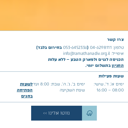
צרו קשר
טלפון:
04-6298111
(
053-6452336
בחירום בלבד)
אימייל:
info@ramathanadiv.org.il
הכניסה לגנים ולפארק הטבע – ללא עלות
החניון
בתשלום יומי.
שעות פעילות
ימים א׳, ד’, שישי:
ימים ב’, ג’, ה’, שבת: 8:00 ועד
לשעות
08:00 – 16:00
שעת השקיעה
הפתיחה
בח
גים
נווטו אלינו >>