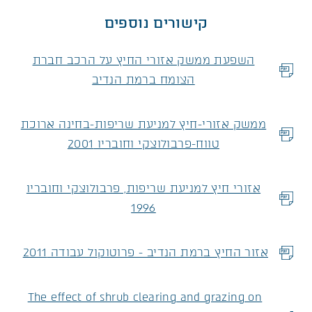
קישורים נוספים
השפעת ממשק אזורי החיץ על הרכב חברת
קובץ מסוג PDF
הצומח ברמת הנדיב
ממשק אזורי-חיץ למניעת שריפות-בחינה ארוכת
קובץ מסוג PDF
טווח-פרבולוצקי וחובריו 2001
אזורי חיץ למניעת שריפות, פרבולוצקי וחובריו
קובץ מסוג PDF
1996
אזור החיץ ברמת הנדיב - פרוטוקול עבודה 2011
קובץ מסוג PDF
The effect of shrub clearing and grazing on