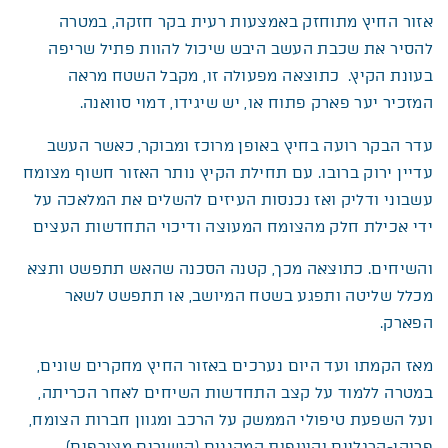
אזור החיץ מתוחזק באמצעות רעית בקר חזקה, במטרה
להסיר את שכבת העשב היבש שיכול להוות פתיל שריפה
בעונת הקיץ. כתוצאה מפעולה זו, מקבל השטח מראה
המזכיר יער פארק פתוח או, יש שיגידו, דמוי סוואנה.
עדר הבקר רועה בחיץ באופן מרוכז ומבוקר, כאשר העשב
עדיין ירוק ברובו. עם תחילת הקיץ נותר האזור חשוף מצומח
עשבוני ודליק ואז נכנסות העיזים להשלים את המלאכה על
ידי אכילת חלק מהצומח המעוצה ודיכוי התחדשות העצים
והשיחים. כתוצאה מכך, קטנה הסכנה שהאש תתפשט ותצא
מכלל שליטה ותפגע בשטח המיושב, או תתפשט לשאר
הפארק.
מאז הקמתו ועד היום נערכים באזור החיץ מחקרים שונים,
במטרה ללמוד על קצב התחדשות השיחים לאחר הכריתה,
ועל השפעת טיפולי הממשק על הרכב ומגוון חברות הצומח,
פרוקי-הרגליים והעופות המקננים (קישורים מצורפים).