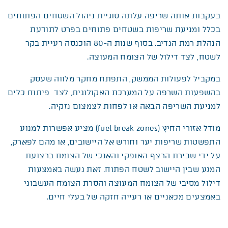
בעקבות אותה שריפה עלתה סוגיית ניהול השטחים הפתוחים
בכלל ומניעת שריפות בשטחים פתוחים בפרט לתודעת
הנהלת רמת הנדיב. בסוף שנות ה-80 הוכנסה רעיית בקר
לשטח, לצד דילול של הצומח המעוצה.
במקביל לפעולות הממשק, התפתח מחקר מלווה שעסק
בהשפעות השרֵפה על המערכת האקולוגית, לצד פיתוח כלים
למניעת השריפה הבאה או לפחות לצמצום נזקיה.
מודל אזורי החיץ (fuel break zones) מציע אפשרות למנוע
התפשטות שריפות יער וחורש אל היישובים, או מהם לפארק,
על ידי שבירת הרצף האופקי והאנכי של הצומח ברצועת
המגע שבין היישוב לשטח הפתוח. זאת נעשה באמצעות
דילול מסיבי של הצומח המעוצה והסרת הצומח העשבוני
באמצעים מכאניים או רעייה חזקה של בעלי חיים.