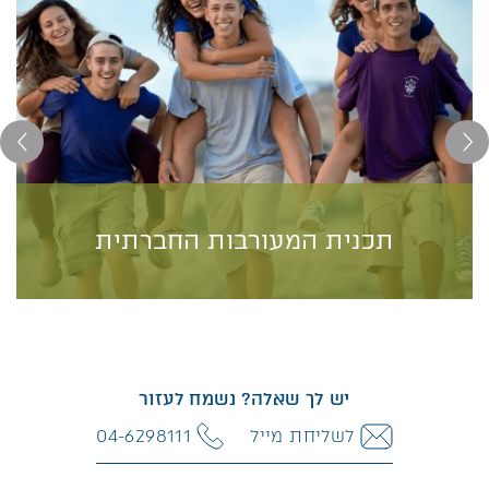
תכנית המעורבות החברתית
תכנית המעורבות החברתית
תלמידי כיתות י' י"א ו-י"ב שאוהבים טבע, פעילות בשטח
וחשוב להם לשמור על חיות הבר, מוזמנים להיות חלק מתכנית
יש לך שאלה? נשמח לעזור
בינלאומית של מעורבות נוער בפארקים ושמורות טבע
לשליחת מייל
04-6298111
בפארק רמת הנדיב- "Junior Ra...
למידע נוסף>>