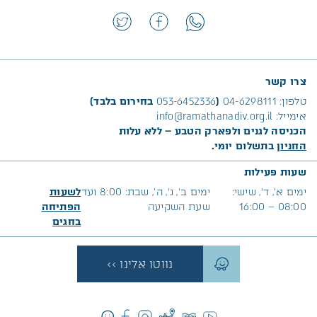
צרו קשר
טלפון:
04-6298111
(
053-6452336
בחירום בלבד)
אימייל:
info@ramathanadiv.org.il
הכניסה לגנים ולפארק הטבע – ללא עלות
החניון
בתשלום יומי.
שעות פעילות
ימים א׳, ד’, שישי:
ימים ב’, ג’, ה’, שבת: 8:00 ועד
לשעות
08:00 – 16:00
שעת השקיעה
הפתיחה
בח
גים
נווטו אלינו >>