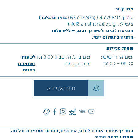
צרו קשר
טלפון:
04-6298111
(
053-6452336
בחירום בלבד)
אימייל:
info@ramathanadiv.org.il
הכניסה לגנים ולפארק הטבע – ללא עלות
החניון
בתשלום יומי.
שעות פעילות
ימים א׳, ד’, שישי:
ימים ב’, ג’, ה’, שבת: 8:00 ועד
לשעות
08:00 – 16:00
שעת השקיעה
הפתיחה
בח
גים
נווטו אלינו >>
המגזין שיחבר אתכם לטבע, אירועים, כתבות מעניינות וכל מה
שחדש ברמת הנדיב