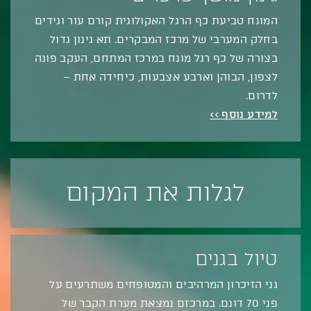
המונח טביעת כף הרגל האקולוגית קורם עור וגידים
בחלק המערבי של מרכז המבקרים. תא גינון גדול
בצורה של כף רגל מונח במרכז המתחם, העקב פונה
לצפון, הבוהן וארבע אצבעות, כיחידה אחת –
לדרום.
למידע נוסף >>
לגלות את המקום
טיול בגנים
גני הזיכרון המרהיבים והמטופחים משתרעים על
פני 70 דונם. במרכזם נמצאת מערת הקבר של