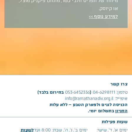
מיוחד של תפריט חלבי כשר, מתחם פיקניק מוצל,
או קיוסק.
למידע נוסף >>
צרו קשר
טלפון:
04-6298111
(
053-6452336
בחירום בלבד)
אימייל:
info@ramathanadiv.org.il
הכניסה לגנים ולפארק הטבע – ללא עלות
החניון
בתשלום יומי.
שעות פעילות
ימים א׳, ד’, שישי:
ימים ב’, ג’, ה’, שבת: 8:00 ועד
לשעות