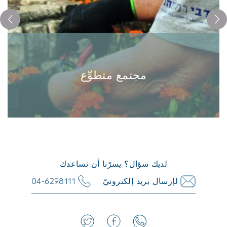
مجتمع متطوِّع
مجتمع متطوِّع
يُشكّل المتطوّعون في رمات هنديف علاقة هامّة مع المجتمع،
حيث يُعتبرون بمثابة سفراء للمكان، مضامينه وقيَمه. يبرزُ هؤلاء
لديك سؤال؟ يسرّنا أن نساعدك
المتطوّعون في شتّى المجالات، تقريبًا: في البستنة، في المشتل،
لإرسال بريد إلكترونيّ
04-6298111
ف...
لمزيد من المعلومات>>