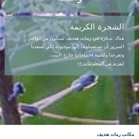
الشجرة الكريمة
هناك شجرة في رمات هنديف سيكون من دواعي
السرور أن تستعملوها. إنّها موجودة لكي تسعدنا
وتفرحنا ولتلبية احتياجاتنا خارج البيت.
لمزيد من المعلومات >>
مكاتب رمات هنديف