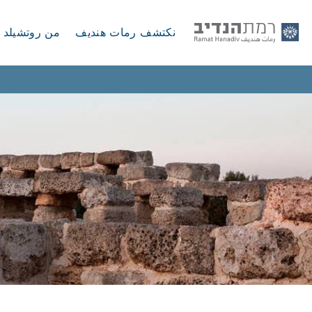
نكتشف رمات هنديف
من روتشيلد إ